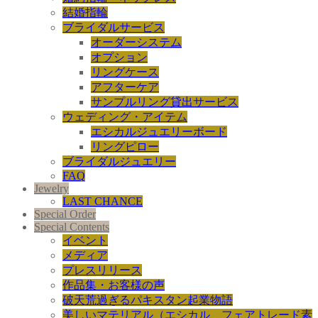
結婚指輪
ブライダルサービス
オーダーシステム
オプション
リングケース
アフターケア
サンプルリング貸出サービス
ウェディング・アイテム
エシカルジュエリーボード
リングピロー
ブライダルジュエリー
FAQ
Jewelry
LAST CHANCE
Special Order
Special Contents
イベント
メディア
プレスリリース
作品集・お客様の声
破天荒過ぎるパキスタン起業物語
美しいマテリアル（エシカル、フェアトレード素