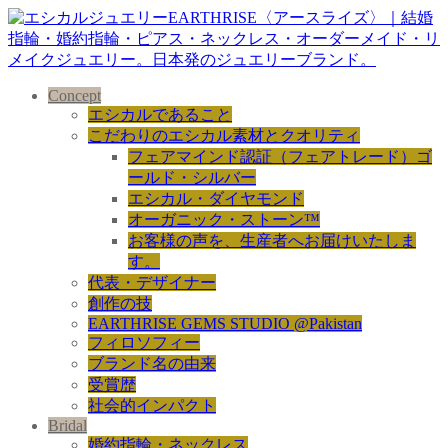
Concept
エシカルであること
こだわりのエシカル素材とクオリティ
フェアマインド認証（フェアトレード）ゴ
ールド・シルバー
エシカル・ダイヤモンド
オーガニック・ストーン™
お客様の声を、生産者へお届けいたしま
す。
代表・デザイナー
創作の技
EARTHRISE GEMS STUDIO @Pakistan
フィロソフィー
ブランド名の由来
受賞歴
社会的インパクト
Bridal
婚約指輪・ネックレス