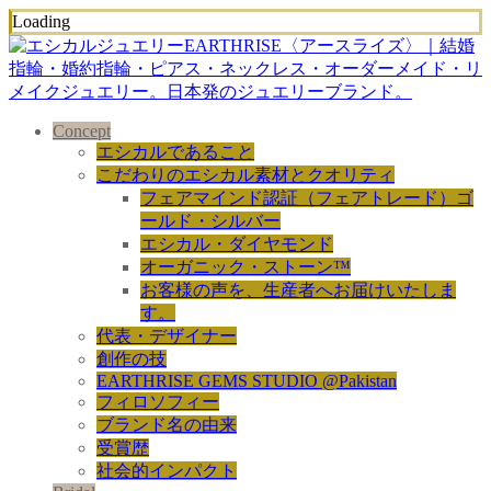
Loading
Concept
エシカルであること
こだわりのエシカル素材とクオリティ
フェアマインド認証（フェアトレード）ゴ
ールド・シルバー
エシカル・ダイヤモンド
オーガニック・ストーン™
お客様の声を、生産者へお届けいたしま
す。
代表・デザイナー
創作の技
EARTHRISE GEMS STUDIO @Pakistan
フィロソフィー
ブランド名の由来
受賞歴
社会的インパクト