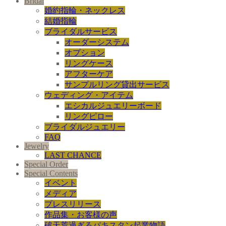
Bridal
婚約指輪・ネックレス
結婚指輪
ブライダルサービス
オーダーシステム
オプション
リングケース
アフターケア
サンプルリング貸出サービス
ウェディング・アイテム
エシカルジュエリーボード
リングピロー
ブライダルジュエリー
FAQ
Jewelry
LAST CHANCE
Special Order
Special Contents
イベント
メディア
プレスリリース
作品集・お客様の声
破天荒過ぎるパキスタン起業物語