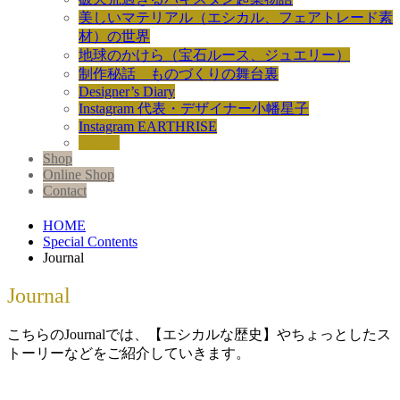
美しいマテリアル（エシカル、フェアトレード素
材）の世界
地球のかけら（宝石ルース、ジュエリー）
制作秘話 ものづくりの舞台裏
Designer’s Diary
Instagram 代表・デザイナー小幡星子
Instagram EARTHRISE
Journal
Shop
Online Shop
Contact
HOME
Special Contents
Journal
Journal
こちらのJournalでは、【エシカルな歴史】やちょっとしたス
トーリーなどをご紹介していきます。