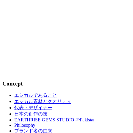
新年の目標と共に身につけたいお守り
ジュエ...
2025.01.13
【エシカルと歴史】3月8日の国際女性
デー...
2022.03.08
Concept
エシカルであること
エシカル素材とクオリティ
代表・デザイナー
日本の創作の技
EARTHRISE GEMS STUDIO @Pakistan
Philosophy
ブランド名の由来