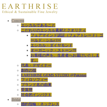
Concept
エシカルであること
こだわりのエシカル素材とクオリティ
フェアマインド認証（フェアトレード）ゴ
ールド・シルバー
エシカル・ダイヤモンド
オーガニック・ストーン™
お客様の声を、生産者へお届けいたしま
す。
代表・デザイナー
創作の技
EARTHRISE GEMS STUDIO @Pakistan
フィロソフィー
ブランド名の由来
受賞歴
社会的インパクト
Bridal
婚約指輪・ネックレス