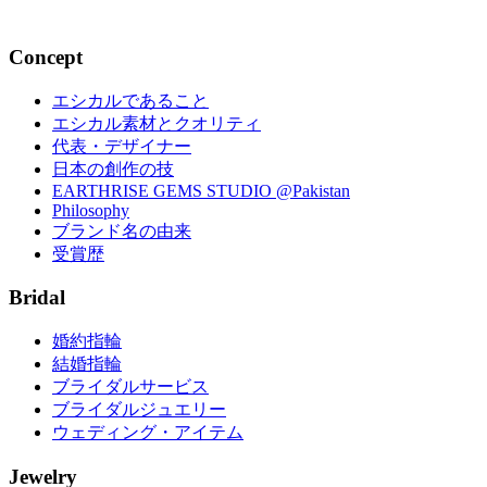
2017.04.15
Concept
エシカルであること
エシカル素材とクオリティ
代表・デザイナー
日本の創作の技
EARTHRISE GEMS STUDIO @Pakistan
Philosophy
ブランド名の由来
受賞歴
Bridal
婚約指輪
結婚指輪
ブライダルサービス
ブライダルジュエリー
ウェディング・アイテム
Jewelry