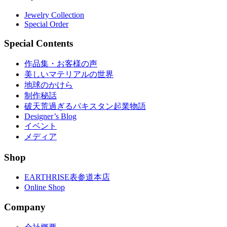
Jewelry Collection
Special Order
Special Contents
作品集・お客様の声
美しいマテリアルの世界
地球のかけら
制作秘話
破天荒過ぎるパキスタン起業物語
Designer’s Blog
イベント
メディア
Shop
EARTHRISE表参道本店
Online Shop
Company