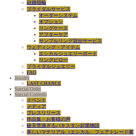
結婚指輪
ブライダルサービス
オーダーシステム
オプション
リングケース
アフターケア
サンプルリング貸出サービス
ウェディング・アイテム
エシカルジュエリーボード
リングピロー
ブライダルジュエリー
FAQ
Jewelry
LAST CHANCE
Special Order
Special Contents
イベント
メディア
プレスリリース
作品集・お客様の声
破天荒過ぎるパキスタン起業物語
美しいマテリアル（エシカル、フェアトレード素