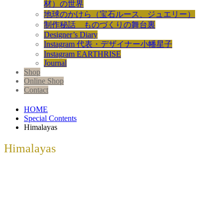
材）の世界
地球のかけら（宝石ルース、ジュエリー）
制作秘話 ものづくりの舞台裏
Designer’s Diary
Instagram 代表・デザイナー小幡星子
Instagram EARTHRISE
Journal
Shop
Online Shop
Contact
HOME
Special Contents
Himalayas
Himalayas
日本初公開のパキスタン映画「娘よ」
mov...