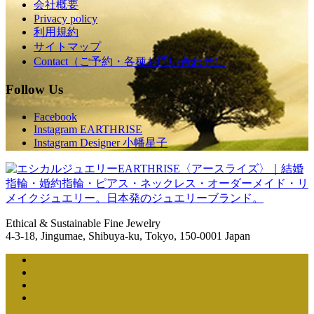
会社概要
Privacy policy
利用規約
サイトマップ
Contact（ご予約・各種お問い合わせ）
Follow Us
Facebook
Instagram EARTHRISE
Instagram Designer 小幡星子
Ethical & Sustainable Fine Jewelry
4-3-18, Jingumae, Shibuya-ku, Tokyo, 150-0001 Japan