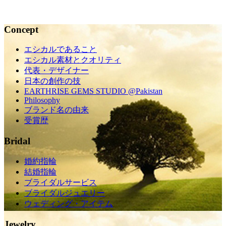
2015.10.05
Concept
エシカルであること
エシカル素材とクオリティ
代表・デザイナー
日本の創作の技
EARTHRISE GEMS STUDIO @Pakistan
Philosophy
ブランド名の由来
受賞歴
Bridal
婚約指輪
結婚指輪
ブライダルサービス
ブライダルジュエリー
ウェディング・アイテム
Jewelry