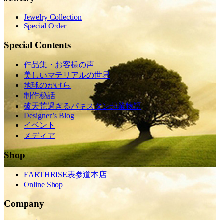
Jewelry Collection
Special Order
Special Contents
作品集・お客様の声
美しいマテリアルの世界
地球のかけら
制作秘話
破天荒過ぎるパキスタン起業物語
Designer’s Blog
イベント
メディア
Shop
EARTHRISE表参道本店
Online Shop
Company