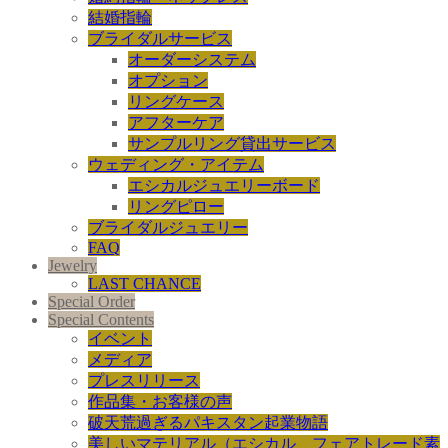
結婚指輪
ブライダルサービス
オーダーシステム
オプション
リングケース
アフターケア
サンプルリング貸出サービス
ウェディング・アイテム
エシカルジュエリーボード
リングピロー
ブライダルジュエリー
FAQ
Jewelry
LAST CHANCE
Special Order
Special Contents
イベント
メディア
プレスリリース
作品集・お客様の声
破天荒過ぎるパキスタン起業物語
美しいマテリアル（エシカル、フェアトレード素