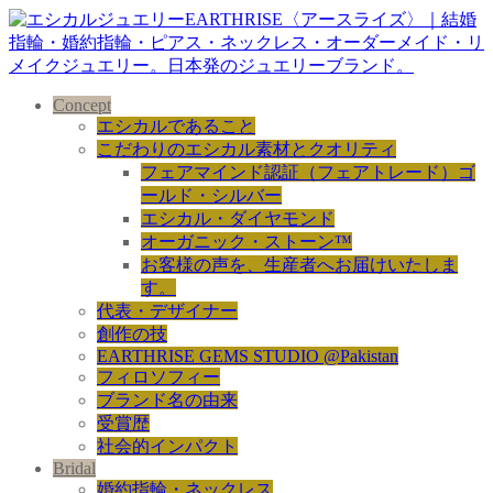
Concept
エシカルであること
こだわりのエシカル素材とクオリティ
フェアマインド認証（フェアトレード）ゴ
ールド・シルバー
エシカル・ダイヤモンド
オーガニック・ストーン™
お客様の声を、生産者へお届けいたしま
す。
代表・デザイナー
創作の技
EARTHRISE GEMS STUDIO @Pakistan
フィロソフィー
ブランド名の由来
受賞歴
社会的インパクト
Bridal
婚約指輪・ネックレス