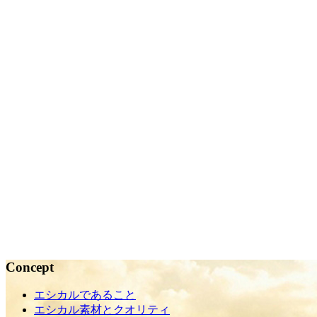
【寄稿】会報『パーキスターン』290号
2026.01.20
メディア
,
破天荒過ぎるパキスタン起業物語
2026年 新年のご挨拶
2026.01.04
Designer's Blog
Concept
エシカルであること
エシカル素材とクオリティ