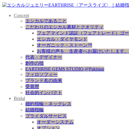
Concept
エシカルであること
こだわりのエシカル素材とクオリティ
フェアマインド認証（フェアトレード）ゴー
エシカル・ダイヤモンド
オーガニック・ストーン™
お客様の声を、生産者へお届けいたします。
代表・デザイナー
創作の技
EARTHRISE GEMS STUDIO @Pakistan
フィロソフィー
ブランド名の由来
受賞歴
社会的インパクト
Bridal
婚約指輪・ネックレス
結婚指輪
ブライダルサービス
オーダーシステム
オプション