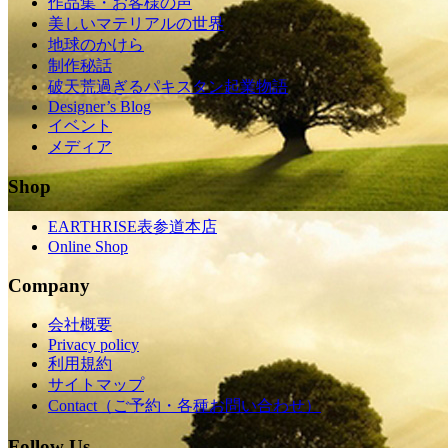
作品集・お客様の声
美しいマテリアルの世界
地球のかけら
制作秘話
破天荒過ぎるパキスタン起業物語
Designer’s Blog
イベント
メディア
Shop
EARTHRISE表参道本店
Online Shop
Company
会社概要
Privacy policy
利用規約
サイトマップ
Contact（ご予約・各種お問い合わせ）
Follow Us