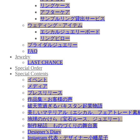
リングケース
アフターケア
サンプルリング貸出サービス
ウェディング・アイテム
エシカルジュエリーボード
リングピロー
ブライダルジュエリー
FAQ
Jewelry
LAST CHANCE
Special Order
Special Contents
イベント
メディア
プレスリリース
作品集・お客様の声
破天荒過ぎるパキスタン起業物語
美しいマテリアル（エシカル、フェアトレード素
地球のかけら（宝石ルース、ジュエリー）
制作秘話 ものづくりの舞台裏
Designer’s Diary
Instagram 代表・デザイナー小幡星子