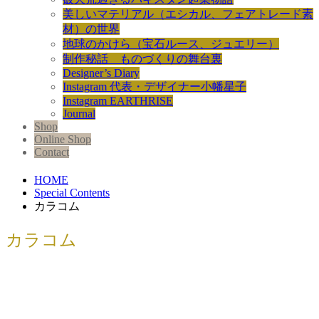
美しいマテリアル（エシカル、フェアトレード素
材）の世界
地球のかけら（宝石ルース、ジュエリー）
制作秘話 ものづくりの舞台裏
Designer’s Diary
Instagram 代表・デザイナー小幡星子
Instagram EARTHRISE
Journal
Shop
Online Shop
Contact
HOME
Special Contents
カラコム
カラコム
日本初公開のパキスタン映画「娘よ」