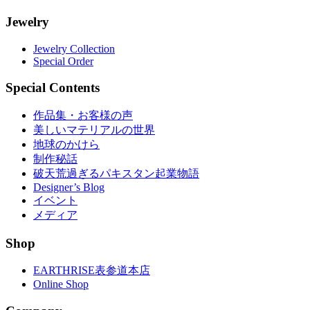
Jewelry
Jewelry Collection
Special Order
Special Contents
作品集・お客様の声
美しいマテリアルの世界
地球のかけら
制作秘話
破天荒過ぎるパキスタン起業物語
Designer’s Blog
イベント
メディア
Shop
EARTHRISE表参道本店
Online Shop