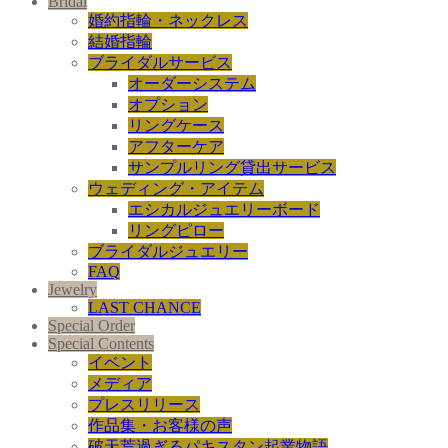
Bridal
婚約指輪・ネックレス
結婚指輪
ブライダルサービス
オーダーシステム
オプション
リングケース
アフターケア
サンプルリング貸出サービス
ウェディング・アイテム
エシカルジュエリーボード
リングピロー
ブライダルジュエリー
FAQ
Jewelry
LAST CHANCE
Special Order
Special Contents
イベント
メディア
プレスリリース
作品集・お客様の声
破天荒過ぎるパキスタン起業物語