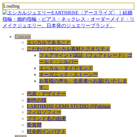
Loading
Concept
エシカルであること
こだわりのエシカル素材とクオリティ
フェアマインド認証（フェアトレード）ゴ
ールド・シルバー
エシカル・ダイヤモンド
オーガニック・ストーン™
お客様の声を、生産者へお届けいたしま
す。
代表・デザイナー
創作の技
EARTHRISE GEMS STUDIO @Pakistan
フィロソフィー
ブランド名の由来
受賞歴
社会的インパクト