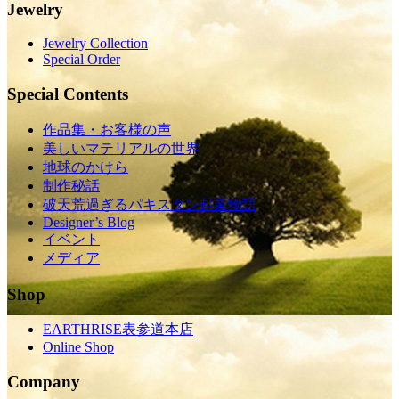
Jewelry
Jewelry Collection
Special Order
Special Contents
作品集・お客様の声
美しいマテリアルの世界
地球のかけら
制作秘話
破天荒過ぎるパキスタン起業物語
Designer’s Blog
イベント
メディア
Shop
EARTHRISE表参道本店
Online Shop
Company