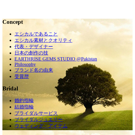
2015.10.31
Concept
エシカルであること
エシカル素材とクオリティ
代表・デザイナー
日本の創作の技
EARTHRISE GEMS STUDIO @Pakistan
Philosophy
ブランド名の由来
受賞歴
Bridal
婚約指輪
結婚指輪
ブライダルサービス
ブライダルジュエリー
ウェディング・アイテム