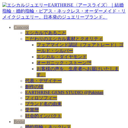
Concept
エシカルであること
こだわりのエシカル素材とクオリティ
フェアマインド認証（フェアトレード）ゴ
ールド・シルバー
エシカル・ダイヤモンド
オーガニック・ストーン™
お客様の声を、生産者へお届けいたしま
す。
代表・デザイナー
創作の技
EARTHRISE GEMS STUDIO @Pakistan
フィロソフィー
ブランド名の由来
受賞歴
社会的インパクト
Bridal
婚約指輪・ネックレス