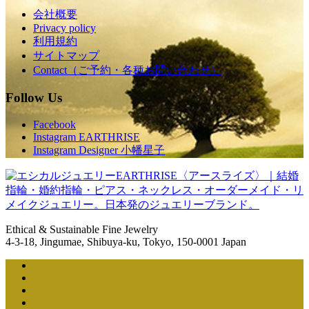
会社概要
Privacy policy
利用規約
サイトマップ
Contact（ご予約・各種お問い合わせ）
Follow Us
Facebook
Instagram EARTHRISE
Instagram Designer 小幡星子
Ethical & Sustainable Fine Jewelry
4-3-18, Jingumae, Shibuya-ku, Tokyo, 150-0001 Japan