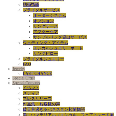
結婚指輪
ブライダルサービス
オーダーシステム
オプション
リングケース
アフターケア
サンプルリング貸出サービス
ウェディング・アイテム
エシカルジュエリーボード
リングピロー
ブライダルジュエリー
FAQ
Jewelry
LAST CHANCE
Special Order
Special Contents
イベント
メディア
プレスリリース
作品集・お客様の声
破天荒過ぎるパキスタン起業物語
美しいマテリアル（エシカル、フェアトレード素