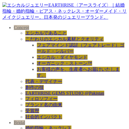
Concept
エシカルであること
こだわりのエシカル素材とクオリティ
フェアマインド認証（フェアトレード）ゴ
ールド・シルバー
エシカル・ダイヤモンド
オーガニック・ストーン™
お客様の声を、生産者へお届けいたしま
す。
代表・デザイナー
創作の技
EARTHRISE GEMS STUDIO @Pakistan
フィロソフィー
ブランド名の由来
受賞歴
社会的インパクト
Bridal
婚約指輪・ネックレス