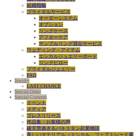
結婚指輪
ブライダルサービス
オーダーシステム
オプション
リングケース
アフターケア
サンプルリング貸出サービス
ウェディング・アイテム
エシカルジュエリーボード
リングピロー
ブライダルジュエリー
FAQ
Jewelry
LAST CHANCE
Special Order
Special Contents
イベント
メディア
プレスリリース
作品集・お客様の声
破天荒過ぎるパキスタン起業物語
美しいマテリアル（エシカル、フェアトレード素