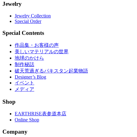
Jewelry
Jewelry Collection
Special Order
Special Contents
作品集・お客様の声
美しいマテリアルの世界
地球のかけら
制作秘話
破天荒過ぎるパキスタン起業物語
Designer’s Blog
イベント
メディア
Shop
EARTHRISE表参道本店
Online Shop
Company