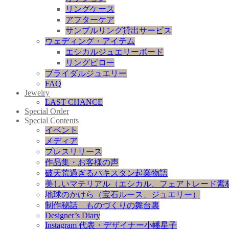
リングケース
アフターケア
サンプルリング貸出サービス
ウェディング・アイテム
エシカルジュエリーボード
リングピロー
ブライダルジュエリー
FAQ
Jewelry
LAST CHANCE
Special Order
Special Contents
イベント
メディア
プレスリリース
作品集・お客様の声
破天荒過ぎるパキスタン起業物語
美しいマテリアル（エシカル、フェアトレード素
地球のかけら（宝石ルース、ジュエリー）
制作秘話 ものづくりの舞台裏
Designer’s Diary
Instagram 代表・デザイナー小幡星子