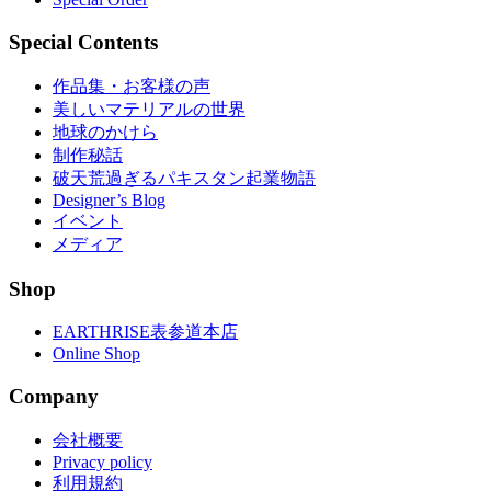
Special Contents
作品集・お客様の声
美しいマテリアルの世界
地球のかけら
制作秘話
破天荒過ぎるパキスタン起業物語
Designer’s Blog
イベント
メディア
Shop
EARTHRISE表参道本店
Online Shop
Company
会社概要
Privacy policy
利用規約