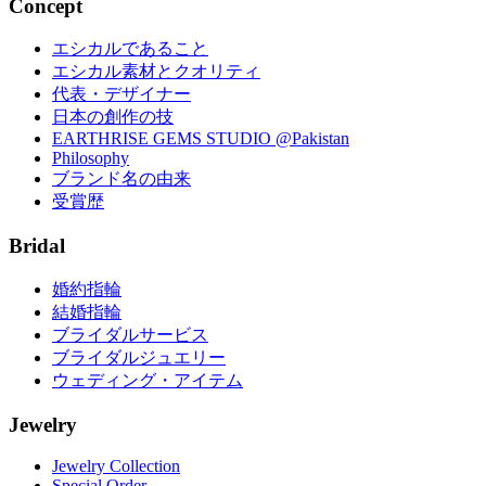
Concept
エシカルであること
エシカル素材とクオリティ
代表・デザイナー
日本の創作の技
EARTHRISE GEMS STUDIO @Pakistan
Philosophy
ブランド名の由来
受賞歴
Bridal
婚約指輪
結婚指輪
ブライダルサービス
ブライダルジュエリー
ウェディング・アイテム
Jewelry
Jewelry Collection
Special Order