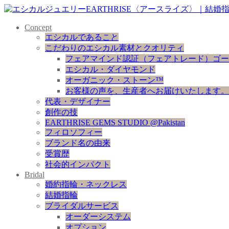
Concept
エシカルであること
こだわりのエシカル素材とクオリティ
フェアマインド認証（フェアトレード）ゴー
エシカル・ダイヤモンド
オーガニック・ストーン™
お客様の声を、生産者へお届けいたします。
代表・デザイナー
創作の技
EARTHRISE GEMS STUDIO @Pakistan
フィロソフィー
ブランド名の由来
受賞歴
社会的インパクト
Bridal
婚約指輪・ネックレス
結婚指輪
ブライダルサービス
オーダーシステム
オプション