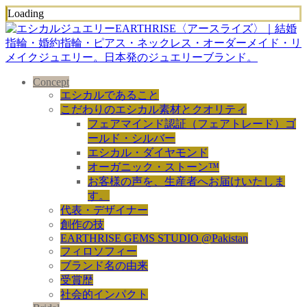
Loading
Concept
エシカルであること
こだわりのエシカル素材とクオリティ
フェアマインド認証（フェアトレード）ゴ
ールド・シルバー
エシカル・ダイヤモンド
オーガニック・ストーン™
お客様の声を、生産者へお届けいたしま
す。
代表・デザイナー
創作の技
EARTHRISE GEMS STUDIO @Pakistan
フィロソフィー
ブランド名の由来
受賞歴
社会的インパクト