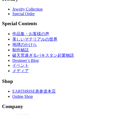
Jewelry Collection
Special Order
Special Contents
作品集・お客様の声
美しいマテリアルの世界
地球のかけら
制作秘話
破天荒過ぎるパキスタン起業物語
Designer’s Blog
イベント
メディア
Shop
EARTHRISE表参道本店
Online Shop
Company