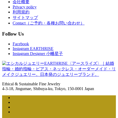
会社概要
Privacy policy
利用規約
サイトマップ
Contact（ご予約・各種お問い合わせ）
Follow Us
Facebook
Instagram EARTHRISE
Instagram Designer 小幡星子
Ethical & Sustainable Fine Jewelry
4-3-18, Jingumae, Shibuya-ku, Tokyo, 150-0001 Japan