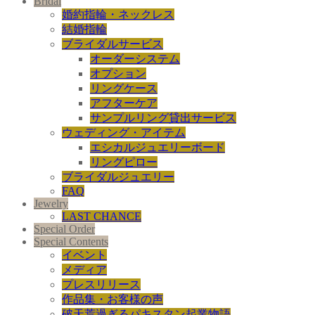
Bridal
婚約指輪・ネックレス
結婚指輪
ブライダルサービス
オーダーシステム
オプション
リングケース
アフターケア
サンプルリング貸出サービス
ウェディング・アイテム
エシカルジュエリーボード
リングピロー
ブライダルジュエリー
FAQ
Jewelry
LAST CHANCE
Special Order
Special Contents
イベント
メディア
プレスリリース
作品集・お客様の声
破天荒過ぎるパキスタン起業物語