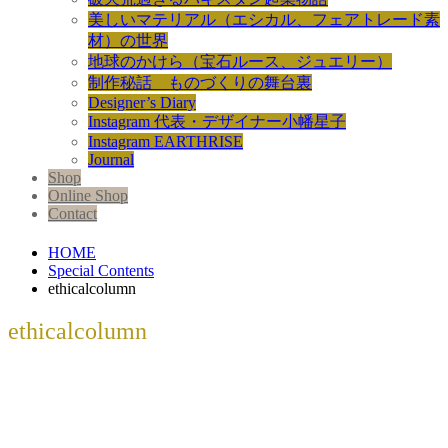
美しいマテリアル（エシカル、フェアトレード素
材）の世界
地球のかけら（宝石ルース、ジュエリー）
制作秘話 ものづくりの舞台裏
Designer’s Diary
Instagram 代表・デザイナー小幡星子
Instagram EARTHRISE
Journal
Shop
Online Shop
Contact
HOME
Special Contents
ethicalcolumn
ethicalcolumn
ジュエリー雑誌【Jewelit No.1...