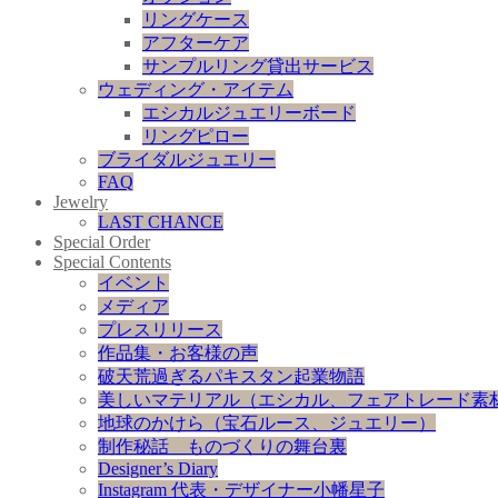
リングケース
アフターケア
サンプルリング貸出サービス
ウェディング・アイテム
エシカルジュエリーボード
リングピロー
ブライダルジュエリー
FAQ
Jewelry
LAST CHANCE
Special Order
Special Contents
イベント
メディア
プレスリリース
作品集・お客様の声
破天荒過ぎるパキスタン起業物語
美しいマテリアル（エシカル、フェアトレード素
地球のかけら（宝石ルース、ジュエリー）
制作秘話 ものづくりの舞台裏
Designer’s Diary
Instagram 代表・デザイナー小幡星子