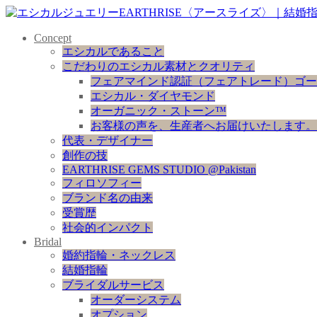
Concept
エシカルであること
こだわりのエシカル素材とクオリティ
フェアマインド認証（フェアトレード）ゴー
エシカル・ダイヤモンド
オーガニック・ストーン™
お客様の声を、生産者へお届けいたします。
代表・デザイナー
創作の技
EARTHRISE GEMS STUDIO @Pakistan
フィロソフィー
ブランド名の由来
受賞歴
社会的インパクト
Bridal
婚約指輪・ネックレス
結婚指輪
ブライダルサービス
オーダーシステム
オプション