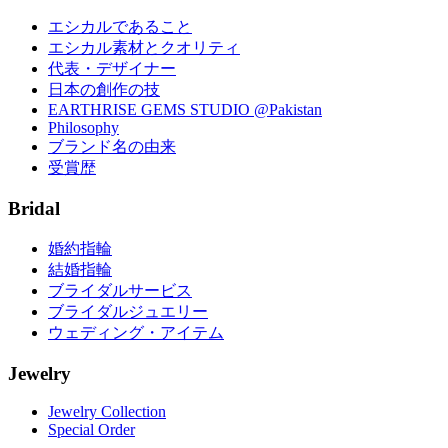
エシカルであること
エシカル素材とクオリティ
代表・デザイナー
日本の創作の技
EARTHRISE GEMS STUDIO @Pakistan
Philosophy
ブランド名の由来
受賞歴
Bridal
婚約指輪
結婚指輪
ブライダルサービス
ブライダルジュエリー
ウェディング・アイテム
Jewelry
Jewelry Collection
Special Order