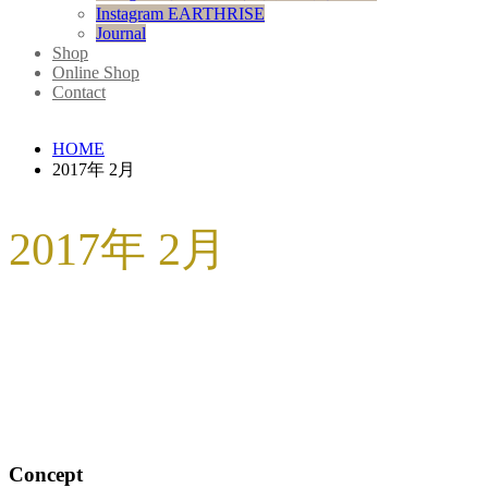
Instagram EARTHRISE
Journal
Shop
Online Shop
Contact
HOME
2017年 2月
2017年 2月
エシカルなアコヤ真珠との出会いとも
2017.02.13
制作秘話 ものづくりの舞台裏
,
美しいマテリアル
Concept