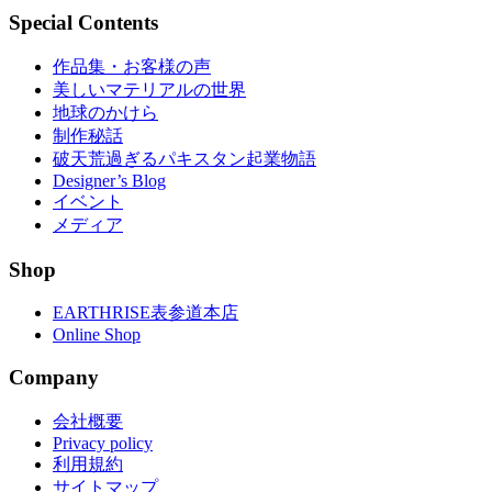
Special Contents
作品集・お客様の声
美しいマテリアルの世界
地球のかけら
制作秘話
破天荒過ぎるパキスタン起業物語
Designer’s Blog
イベント
メディア
Shop
EARTHRISE表参道本店
Online Shop
Company
会社概要
Privacy policy
利用規約
サイトマップ