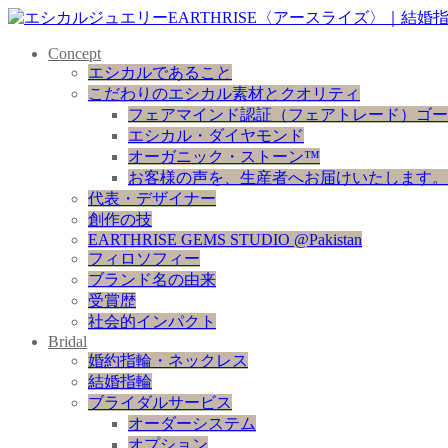
Concept
エシカルであること
こだわりのエシカル素材とクオリティ
フェアマインド認証（フェアトレード）ゴー
エシカル・ダイヤモンド
オーガニック・ストーン™
お客様の声を、生産者へお届けいたします。
代表・デザイナー
創作の技
EARTHRISE GEMS STUDIO @Pakistan
フィロソフィー
ブランド名の由来
受賞歴
社会的インパクト
Bridal
婚約指輪・ネックレス
結婚指輪
ブライダルサービス
オーダーシステム
オプション