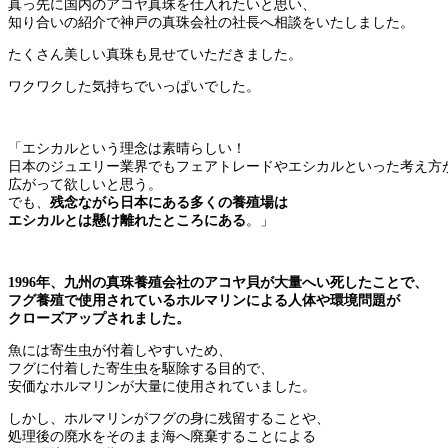
真っ先に国内のアコヤ真珠を仕入れたいと思い、
知り合いの紹介で神戸の真珠会社の社長へ相談をいたしました。
たくさん美しい真珠も見せていただきました。
ワクワクした気持ちでいっぱいでした。
「エシカルという理念は素晴らしい！
日本のジュエリー業界でもフェアトレードやエシカルといった考え方
広がって欲しいと思う。
でも、
残念ながら日本にある多くの養殖場は
エシカルとは懸け離れたところにある
。」
1996年、九州の真珠養殖会社のアコヤ貝が大量へい死したことで、
フグ養殖で使用されているホルマリンによる人体や環境問題が
クローズアップされました。
魚には寄生虫が付着しやすいため、
フグに付着した寄生虫を駆除する目的で、
安価なホルマリンが大量に使用されていました。
しかし、ホルマリンがフグの身に残留することや、
処理後の廃水をそのまま海へ廃棄することによる