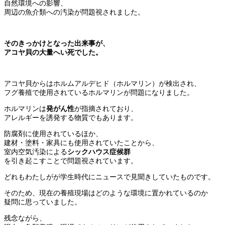
自然環境への影響、
周辺の魚介類への汚染が問題視されました。
そのきっかけとなった出来事が、
アコヤ貝の大量へい死でした。
アコヤ貝からはホルムアルデヒド（ホルマリン）が検出され、
フグ養殖で使用されているホルマリンが問題になりました。
ホルマリンは
発がん性
が指摘されており、
アレルギーを誘発する物質でもあります。
防腐剤に使用されているほか、
建材・塗料・家具にも使用されていたことから、
室内空気汚染による
シックハウス症候群
を引き起こすことで問題視されています。
どれもわたしがが学生時代にニュースで見聞きしていたものです。
そのため、現在の養殖現場はどのような環境に置かれているのか
疑問に思っていました。
残念ながら、