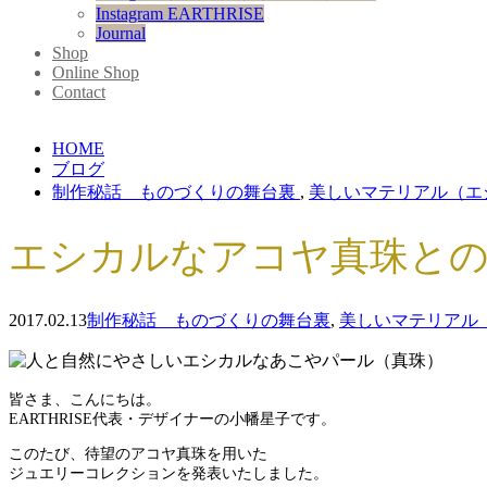
Instagram EARTHRISE
Journal
Shop
Online Shop
Contact
HOME
ブログ
制作秘話 ものづくりの舞台裏
,
美しいマテリアル（エ
エシカルなアコヤ真珠と
2017.02.13
制作秘話 ものづくりの舞台裏
,
美しいマテリアル
皆さま、こんにちは。
EARTHRISE代表・デザイナーの小幡星子です。
このたび、待望のアコヤ真珠を用いた
ジュエリーコレクションを発表いたしました。