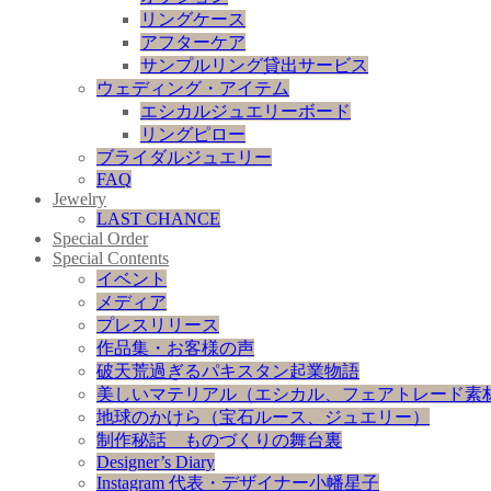
リングケース
アフターケア
サンプルリング貸出サービス
ウェディング・アイテム
エシカルジュエリーボード
リングピロー
ブライダルジュエリー
FAQ
Jewelry
LAST CHANCE
Special Order
Special Contents
イベント
メディア
プレスリリース
作品集・お客様の声
破天荒過ぎるパキスタン起業物語
美しいマテリアル（エシカル、フェアトレード素
地球のかけら（宝石ルース、ジュエリー）
制作秘話 ものづくりの舞台裏
Designer’s Diary
Instagram 代表・デザイナー小幡星子