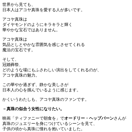
世界から見ても、
日本人はアコヤ真珠を愛する人が多いです。
アコヤ真珠は
ダイヤモンドのようにキラキラと輝く
華やかな宝石ではありません。
アコヤ真珠は
気品としとやかな雰囲気を感じさせてくれる
魔法の宝石です。
そして、
冠婚葬祭、
どのような場にもふさわしい演出をしてくれるのが、
アコヤ真珠の魅力。
この華やか過ぎず、静かな美しさが
日本人の心を掴んでいるように感じます。
かくいうわたしも、アコヤ真珠のファンです。
－真珠の似合う女性になりたい。
映画「ティファニーで朝食を」で
オードリー・ヘップバーン
さんが
真珠のジュエリーを身につけているシーンを見て、
子供の頃から真珠に憧れを抱いていました。