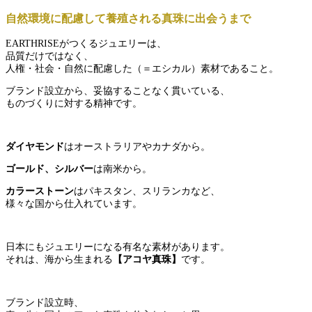
自然環境に配慮して養殖される真珠に出会うまで
EARTHRISEがつくるジュエリーは、
品質だけではなく、
人権・社会・自然に配慮した（＝エシカル）素材であること。
ブランド設立から、妥協することなく貫いている、
ものづくりに対する精神です。
ダイヤモンド
はオーストラリアやカナダから。
ゴールド、シルバー
は南米から。
カラーストーン
はパキスタン、スリランカなど、
様々な国から仕入れています。
日本にもジュエリーになる有名な素材があります。
それは、海から生まれる
【アコヤ真珠】
です。
ブランド設立時、