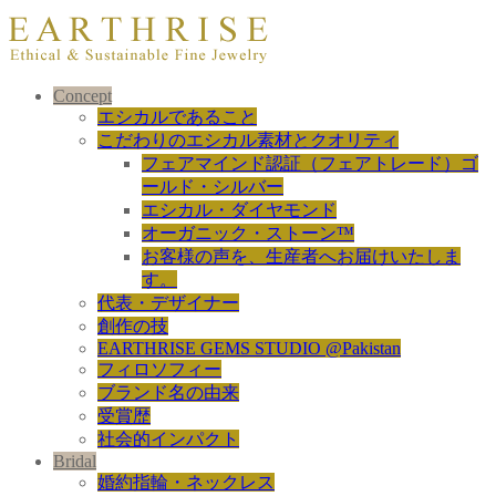
Concept
エシカルであること
こだわりのエシカル素材とクオリティ
フェアマインド認証（フェアトレード）ゴ
ールド・シルバー
エシカル・ダイヤモンド
オーガニック・ストーン™
お客様の声を、生産者へお届けいたしま
す。
代表・デザイナー
創作の技
EARTHRISE GEMS STUDIO @Pakistan
フィロソフィー
ブランド名の由来
受賞歴
社会的インパクト
Bridal
婚約指輪・ネックレス