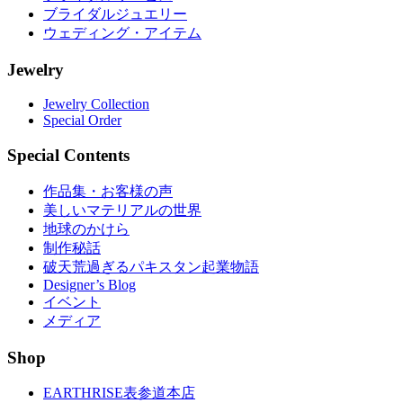
ブライダルジュエリー
ウェディング・アイテム
Jewelry
Jewelry Collection
Special Order
Special Contents
作品集・お客様の声
美しいマテリアルの世界
地球のかけら
制作秘話
破天荒過ぎるパキスタン起業物語
Designer’s Blog
イベント
メディア
Shop
EARTHRISE表参道本店