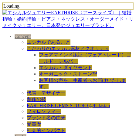
Loading
Concept
エシカルであること
こだわりのエシカル素材とクオリティ
フェアマインド認証（フェアトレード）ゴ
ールド・シルバー
エシカル・ダイヤモンド
オーガニック・ストーン™
お客様の声を、生産者へお届けいたしま
す。
代表・デザイナー
創作の技
EARTHRISE GEMS STUDIO @Pakistan
フィロソフィー
ブランド名の由来
受賞歴
社会的インパクト