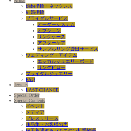
Bridal
婚約指輪・ネックレス
結婚指輪
ブライダルサービス
オーダーシステム
オプション
リングケース
アフターケア
サンプルリング貸出サービス
ウェディング・アイテム
エシカルジュエリーボード
リングピロー
ブライダルジュエリー
FAQ
Jewelry
LAST CHANCE
Special Order
Special Contents
イベント
メディア
プレスリリース
作品集・お客様の声
破天荒過ぎるパキスタン起業物語