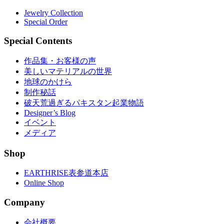
Jewelry Collection
Special Order
Special Contents
作品集・お客様の声
美しいマテリアルの世界
地球のかけら
制作秘話
破天荒過ぎるパキスタン起業物語
Designer’s Blog
イベント
メディア
Shop
EARTHRISE表参道本店
Online Shop
Company
会社概要