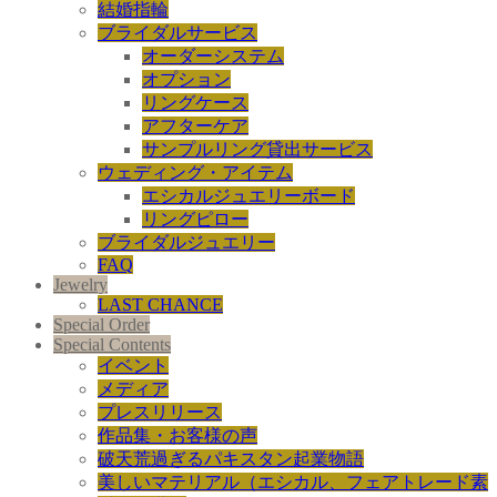
結婚指輪
ブライダルサービス
オーダーシステム
オプション
リングケース
アフターケア
サンプルリング貸出サービス
ウェディング・アイテム
エシカルジュエリーボード
リングピロー
ブライダルジュエリー
FAQ
Jewelry
LAST CHANCE
Special Order
Special Contents
イベント
メディア
プレスリリース
作品集・お客様の声
破天荒過ぎるパキスタン起業物語
美しいマテリアル（エシカル、フェアトレード素