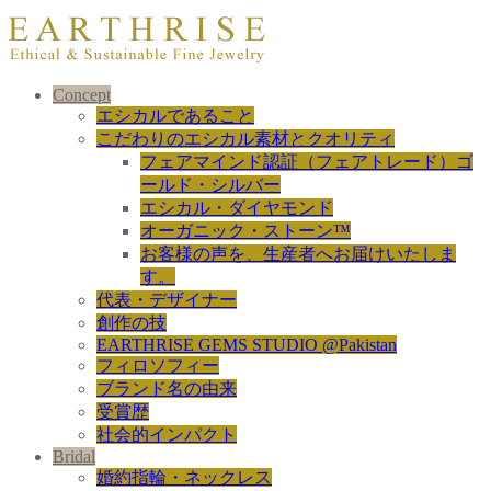
Concept
エシカルであること
こだわりのエシカル素材とクオリティ
フェアマインド認証（フェアトレード）ゴ
ールド・シルバー
エシカル・ダイヤモンド
オーガニック・ストーン™
お客様の声を、生産者へお届けいたしま
す。
代表・デザイナー
創作の技
EARTHRISE GEMS STUDIO @Pakistan
フィロソフィー
ブランド名の由来
受賞歴
社会的インパクト
Bridal
婚約指輪・ネックレス