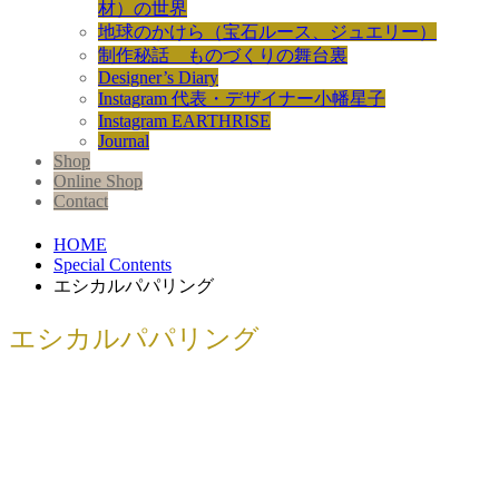
材）の世界
地球のかけら（宝石ルース、ジュエリー）
制作秘話 ものづくりの舞台裏
Designer’s Diary
Instagram 代表・デザイナー小幡星子
Instagram EARTHRISE
Journal
Shop
Online Shop
Contact
HOME
Special Contents
エシカルパパリング
エシカルパパリング
家族の絆ベビーリング｜ファミリージ
ュエリ...