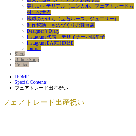
美しいマテリアル（エシカル、フェアトレード素
材）の世界
地球のかけら（宝石ルース、ジュエリー）
制作秘話 ものづくりの舞台裏
Designer’s Diary
Instagram 代表・デザイナー小幡星子
Instagram EARTHRISE
Journal
Shop
Online Shop
Contact
HOME
Special Contents
フェアトレード出産祝い
フェアトレード出産祝い
家族の絆ベビーリング｜ファミリージ