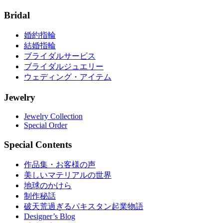
Bridal
婚約指輪
結婚指輪
ブライダルサービス
ブライダルジュエリー
ウェディング・アイテム
Jewelry
Jewelry Collection
Special Order
Special Contents
作品集・お客様の声
美しいマテリアルの世界
地球のかけら
制作秘話
破天荒過ぎるパキスタン起業物語
Designer’s Blog