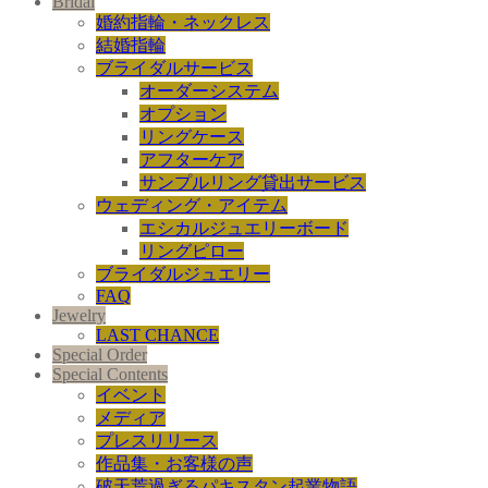
Bridal
婚約指輪・ネックレス
結婚指輪
ブライダルサービス
オーダーシステム
オプション
リングケース
アフターケア
サンプルリング貸出サービス
ウェディング・アイテム
エシカルジュエリーボード
リングピロー
ブライダルジュエリー
FAQ
Jewelry
LAST CHANCE
Special Order
Special Contents
イベント
メディア
プレスリリース
作品集・お客様の声
破天荒過ぎるパキスタン起業物語