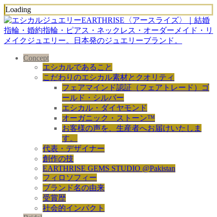
Loading
Concept
エシカルであること
こだわりのエシカル素材とクオリティ
フェアマインド認証（フェアトレード）ゴ
ールド・シルバー
エシカル・ダイヤモンド
オーガニック・ストーン™
お客様の声を、生産者へお届けいたしま
す。
代表・デザイナー
創作の技
EARTHRISE GEMS STUDIO @Pakistan
フィロソフィー
ブランド名の由来
受賞歴
社会的インパクト