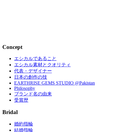
【ソーシャルプロダクツ・アワード2016】
2016.02.04
イベント
Concept
エシカルであること
エシカル素材とクオリティ
代表・デザイナー
日本の創作の技
EARTHRISE GEMS STUDIO @Pakistan
Philosophy
ブランド名の由来
受賞歴
Bridal
婚約指輪
結婚指輪