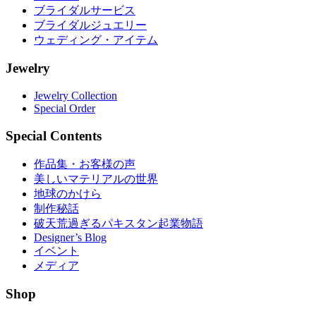
ブライダルサービス
ブライダルジュエリー
ウェディング・アイテム
Jewelry
Jewelry Collection
Special Order
Special Contents
作品集・お客様の声
美しいマテリアルの世界
地球のかけら
制作秘話
破天荒過ぎるパキスタン起業物語
Designer’s Blog
イベント
メディア
Shop