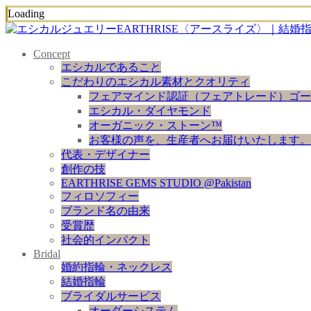
Loading
Concept
エシカルであること
こだわりのエシカル素材とクオリティ
フェアマインド認証（フェアトレード）ゴー
エシカル・ダイヤモンド
オーガニック・ストーン™
お客様の声を、生産者へお届けいたします。
代表・デザイナー
創作の技
EARTHRISE GEMS STUDIO @Pakistan
フィロソフィー
ブランド名の由来
受賞歴
社会的インパクト
Bridal
婚約指輪・ネックレス
結婚指輪
ブライダルサービス
オーダーシステム