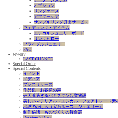
オプション
リングケース
アフターケア
サンプルリング貸出サービス
ウェディング・アイテム
エシカルジュエリーボード
リングピロー
ブライダルジュエリー
FAQ
Jewelry
LAST CHANCE
Special Order
Special Contents
イベント
メディア
プレスリリース
作品集・お客様の声
破天荒過ぎるパキスタン起業物語
美しいマテリアル（エシカル、フェアトレード素
地球のかけら（宝石ルース、ジュエリー）
制作秘話 ものづくりの舞台裏
Designer’s Diary