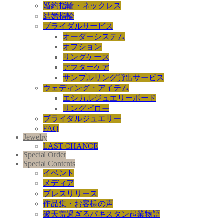
婚約指輪・ネックレス
結婚指輪
ブライダルサービス
オーダーシステム
オプション
リングケース
アフターケア
サンプルリング貸出サービス
ウェディング・アイテム
エシカルジュエリーボード
リングピロー
ブライダルジュエリー
FAQ
Jewelry
LAST CHANCE
Special Order
Special Contents
イベント
メディア
プレスリリース
作品集・お客様の声
破天荒過ぎるパキスタン起業物語