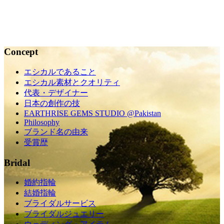
ーダー...
2015.10.23
Concept
エシカルであること
エシカル素材とクオリティ
代表・デザイナー
日本の創作の技
EARTHRISE GEMS STUDIO @Pakistan
Philosophy
ブランド名の由来
受賞歴
Bridal
婚約指輪
結婚指輪
ブライダルサービス
ブライダルジュエリー