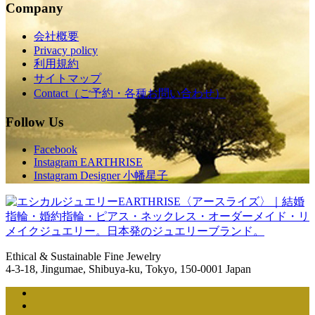
Company
会社概要
Privacy policy
利用規約
サイトマップ
Contact（ご予約・各種お問い合わせ）
Follow Us
Facebook
Instagram EARTHRISE
Instagram Designer 小幡星子
Ethical & Sustainable Fine Jewelry
4-3-18, Jingumae, Shibuya-ku, Tokyo, 150-0001 Japan