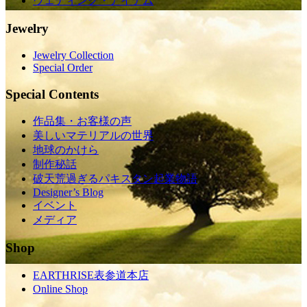
ウェディング・アイテム
Jewelry
Jewelry Collection
Special Order
Special Contents
作品集・お客様の声
美しいマテリアルの世界
地球のかけら
制作秘話
破天荒過ぎるパキスタン起業物語
Designer’s Blog
イベント
メディア
Shop
EARTHRISE表参道本店
Online Shop