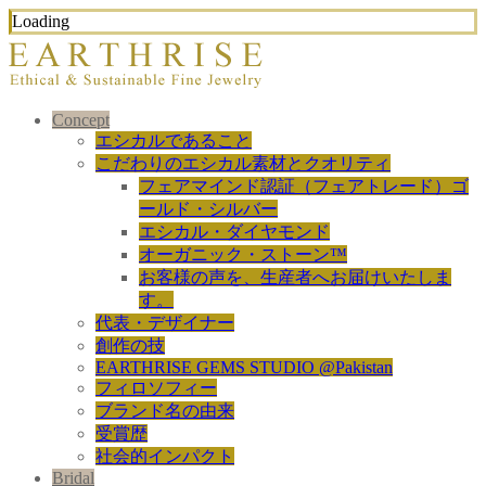
Loading
Concept
エシカルであること
こだわりのエシカル素材とクオリティ
フェアマインド認証（フェアトレード）ゴ
ールド・シルバー
エシカル・ダイヤモンド
オーガニック・ストーン™
お客様の声を、生産者へお届けいたしま
す。
代表・デザイナー
創作の技
EARTHRISE GEMS STUDIO @Pakistan
フィロソフィー
ブランド名の由来
受賞歴
社会的インパクト
Bridal