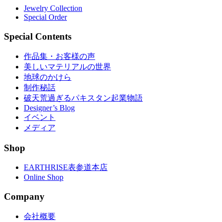
Jewelry Collection
Special Order
Special Contents
作品集・お客様の声
美しいマテリアルの世界
地球のかけら
制作秘話
破天荒過ぎるパキスタン起業物語
Designer’s Blog
イベント
メディア
Shop
EARTHRISE表参道本店
Online Shop
Company
会社概要