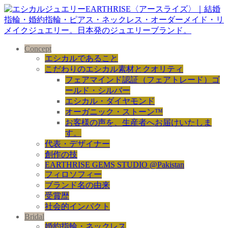
Concept
エシカルであること
こだわりのエシカル素材とクオリティ
フェアマインド認証（フェアトレード）ゴ
ールド・シルバー
エシカル・ダイヤモンド
オーガニック・ストーン™
お客様の声を、生産者へお届けいたしま
す。
代表・デザイナー
創作の技
EARTHRISE GEMS STUDIO @Pakistan
フィロソフィー
ブランド名の由来
受賞歴
社会的インパクト
Bridal
婚約指輪・ネックレス