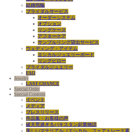
結婚指輪
ブライダルサービス
オーダーシステム
オプション
リングケース
アフターケア
サンプルリング貸出サービス
ウェディング・アイテム
エシカルジュエリーボード
リングピロー
ブライダルジュエリー
FAQ
Jewelry
LAST CHANCE
Special Order
Special Contents
イベント
メディア
プレスリリース
作品集・お客様の声
破天荒過ぎるパキスタン起業物語
美しいマテリアル（エシカル、フェアトレード素