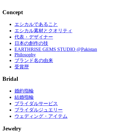
2022.05.23
Concept
エシカルであること
エシカル素材とクオリティ
代表・デザイナー
日本の創作の技
EARTHRISE GEMS STUDIO @Pakistan
Philosophy
ブランド名の由来
受賞歴
Bridal
婚約指輪
結婚指輪
ブライダルサービス
ブライダルジュエリー
ウェディング・アイテム
Jewelry