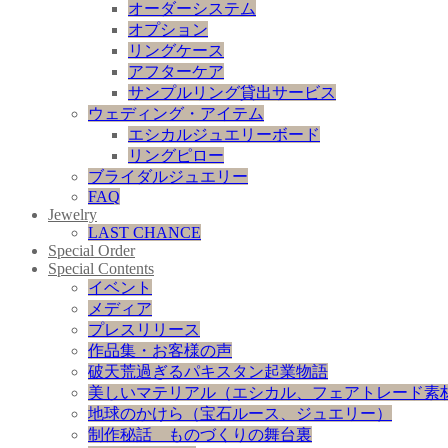
オーダーシステム
オプション
リングケース
アフターケア
サンプルリング貸出サービス
ウェディング・アイテム
エシカルジュエリーボード
リングピロー
ブライダルジュエリー
FAQ
Jewelry
LAST CHANCE
Special Order
Special Contents
イベント
メディア
プレスリリース
作品集・お客様の声
破天荒過ぎるパキスタン起業物語
美しいマテリアル（エシカル、フェアトレード素
地球のかけら（宝石ルース、ジュエリー）
制作秘話 ものづくりの舞台裏