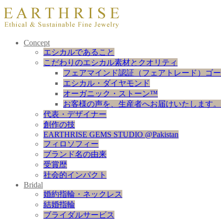
Concept
エシカルであること
こだわりのエシカル素材とクオリティ
フェアマインド認証（フェアトレード）ゴー
エシカル・ダイヤモンド
オーガニック・ストーン™
お客様の声を、生産者へお届けいたします。
代表・デザイナー
創作の技
EARTHRISE GEMS STUDIO @Pakistan
フィロソフィー
ブランド名の由来
受賞歴
社会的インパクト
Bridal
婚約指輪・ネックレス
結婚指輪
ブライダルサービス