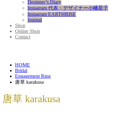
Designer’s Diary
Instagram 代表・デザイナー小幡星子
Instagram EARTHRISE
Journal
Shop
Online Shop
Contact
HOME
Bridal
Engagement Ring
唐草 karakusa
唐草 karakusa