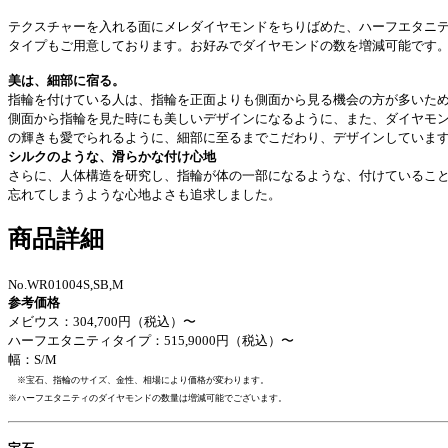
テクスチャーを入れる面にメレダイヤモンドをちりばめた、ハーフエタニ
タイプもご用意しております。お好みでダイヤモンドの数を増減可能です
美は、細部に宿る。
指輪を付けている人は、指輪を正面よりも側面から見る機会の方が多いた
側面から指輪を見た時にも美しいデザインになるように、また、ダイヤモ
の輝きも愛でられるように、細部に至るまでこだわり、デザインしていま
シルクのような、滑らかな付け心地
さらに、人体構造を研究し、指輪が体の一部になるような、付けているこ
忘れてしまうような心地よさも追求しました。
商品詳細
No.WR01004S,SB,M
参考価格
メビウス：304,700円（税込）〜
ハーフエタニティタイプ：515,9000円（税込）〜
幅：S/M
※宝石、指輪のサイズ、金性、相場により価格が変わります。
※ハーフエタニティのダイヤモンドの数量は増減可能でございます。