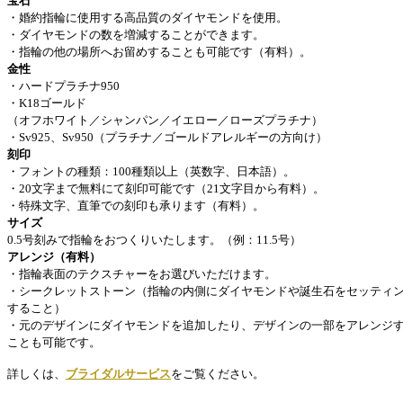
宝石
・婚約指輪に使用する高品質のダイヤモンドを使用。
・ダイヤモンドの数を増減することができます。
・指輪の他の場所へお留めすることも可能です（有料）。
金性
・ハードプラチナ950
・K18ゴールド
（オフホワイト／シャンパン／イエロー／ローズプラチナ）
・Sv925、Sv950（プラチナ／ゴールドアレルギーの方向け）
刻印
・フォントの種類：100種類以上（英数字、日本語）。
・20文字まで無料にて刻印可能です（21文字目から有料）。
・特殊文字、直筆での刻印も承ります（有料）。
サイズ
0.5号刻みで指輪をおつくりいたします。（例：11.5号）
アレンジ（有料）
・指輪表面のテクスチャーをお選びいただけます。
・シークレットストーン（指輪の内側にダイヤモンドや誕生石をセッティ
すること）
・元のデザインにダイヤモンドを追加したり、デザインの一部をアレンジ
ことも可能です。
詳しくは、
ブライダルサービス
をご覧ください。