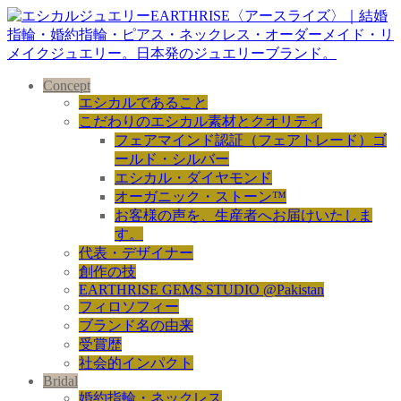
Concept
エシカルであること
こだわりのエシカル素材とクオリティ
フェアマインド認証（フェアトレード）ゴ
ールド・シルバー
エシカル・ダイヤモンド
オーガニック・ストーン™
お客様の声を、生産者へお届けいたしま
す。
代表・デザイナー
創作の技
EARTHRISE GEMS STUDIO @Pakistan
フィロソフィー
ブランド名の由来
受賞歴
社会的インパクト
Bridal
婚約指輪・ネックレス