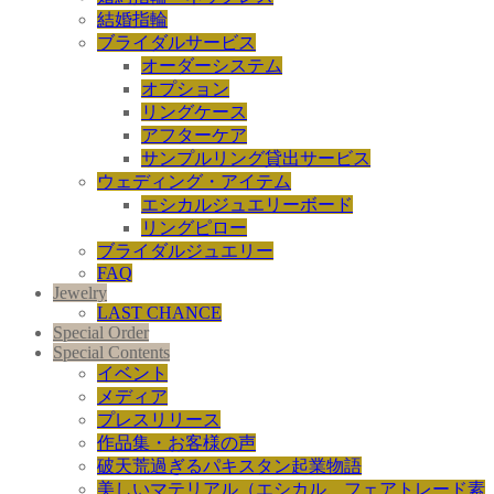
結婚指輪
ブライダルサービス
オーダーシステム
オプション
リングケース
アフターケア
サンプルリング貸出サービス
ウェディング・アイテム
エシカルジュエリーボード
リングピロー
ブライダルジュエリー
FAQ
Jewelry
LAST CHANCE
Special Order
Special Contents
イベント
メディア
プレスリリース
作品集・お客様の声
破天荒過ぎるパキスタン起業物語
美しいマテリアル（エシカル、フェアトレード素