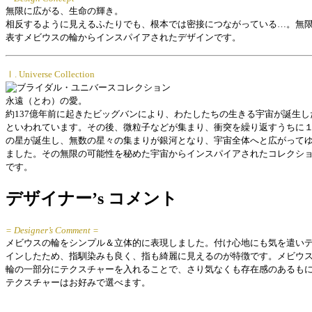
無限に広がる、生命の輝き。
相反するように見えるふたりでも、根本では密接につながっている…。無
表すメビウスの輪からインスパイアされたデザインです。
Ⅰ. Universe Collection
永遠（とわ）の愛。
約137億年前に起きたビッグバンにより、わたしたちの生きる宇宙が誕生し
といわれています。その後、微粒子などが集まり、衝突を繰り返すうちに
の星が誕生し、無数の星々の集まりが銀河となり、宇宙全体へと広がって
ました。その無限の可能性を秘めた宇宙からインスパイアされたコレクシ
です。
デザイナー’s コメント
= Designer’s Comment =
メビウスの輪をシンプル＆立体的に表現しました。付け心地にも気を遣い
インしたため、指馴染みも良く、指も綺麗に見えるのが特徴です。メビウ
輪の一部分にテクスチャーを入れることで、さり気なくも存在感のあるも
テクスチャーはお好みで選べます。