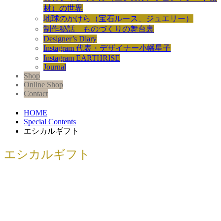
材）の世界
地球のかけら（宝石ルース、ジュエリー）
制作秘話 ものづくりの舞台裏
Designer’s Diary
Instagram 代表・デザイナー小幡星子
Instagram EARTHRISE
Journal
Shop
Online Shop
Contact
HOME
Special Contents
エシカルギフト
エシカルギフト
家族の絆ベビーリング｜ファミリージ
ュエリ...