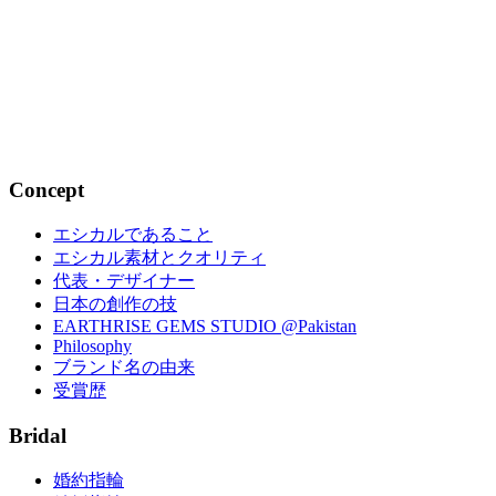
家族の絆ベビーリング｜ファミリージ
ュエリ...
2022.05.23
Concept
エシカルであること
エシカル素材とクオリティ
代表・デザイナー
日本の創作の技
EARTHRISE GEMS STUDIO @Pakistan
Philosophy
ブランド名の由来
受賞歴
Bridal
婚約指輪