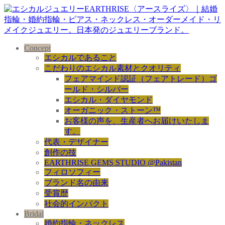
Concept
エシカルであること
こだわりのエシカル素材とクオリティ
フェアマインド認証（フェアトレード）ゴ
ールド・シルバー
エシカル・ダイヤモンド
オーガニック・ストーン™
お客様の声を、生産者へお届けいたしま
す。
代表・デザイナー
創作の技
EARTHRISE GEMS STUDIO @Pakistan
フィロソフィー
ブランド名の由来
受賞歴
社会的インパクト
Bridal
婚約指輪・ネックレス