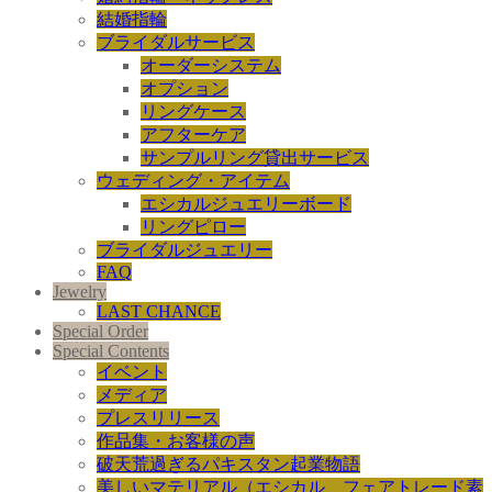
結婚指輪
ブライダルサービス
オーダーシステム
オプション
リングケース
アフターケア
サンプルリング貸出サービス
ウェディング・アイテム
エシカルジュエリーボード
リングピロー
ブライダルジュエリー
FAQ
Jewelry
LAST CHANCE
Special Order
Special Contents
イベント
メディア
プレスリリース
作品集・お客様の声
破天荒過ぎるパキスタン起業物語
美しいマテリアル（エシカル、フェアトレード素