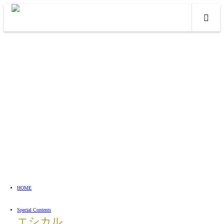
HOME
Special Contents
エシカル