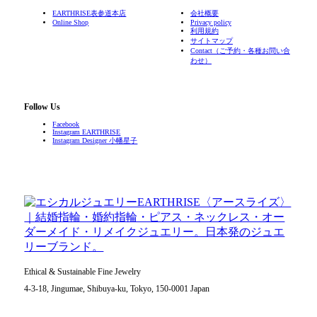
EARTHRISE表参道本店
会社概要
Online Shop
Privacy policy
利用規約
サイトマップ
Contact（ご予約・各種お問い合
わせ）
Follow Us
Facebook
Instagram EARTHRISE
Instagram Designer 小幡星子
Ethical & Sustainable Fine Jewelry
4-3-18, Jingumae, Shibuya-ku, Tokyo, 150-0001 Japan