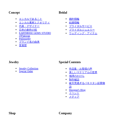
Concept
Bridal
エシカルであること
婚約指輪
エシカル素材とクオリティ
結婚指輪
代表・デザイナー
ブライダルサービス
日本の創作の技
ブライダルジュエリー
EARTHRISE GEMS STUDIO
ウェディング・アイテム
@Pakistan
Philosophy
ブランド名の由来
受賞歴
Jewelry
Special Contents
Jewelry Collection
作品集・お客様の声
Special Order
美しいマテリアルの世界
地球のかけら
制作秘話
破天荒過ぎるパキスタン起業物
語
Designer’s Blog
イベント
メディア
Shop
Company