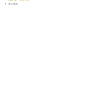
エシカル
【新作HOME Collection】大...
2025.09.04
【見学会】高校の学生さん方との
お話
2025.09.02