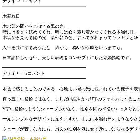
デザインコンセプト
━━━━━━━━━━━━━━━━━━━
木漏れ日
木の葉の間からこぼれる陽の光。
時には暑さを鎮めてくれ、時には心を落ち着かせてくれる木漏れ日。
木陰から見える陽の光、葉や幹の色、すべてが相まってキラキラとゆ
人生を共にするあなたと、温かく、穏やかな時をいつまでも。
日本語にしかない、美しい表現をコンセプトにした結婚指輪です。
━━━━━━━━━━━━━━━━━━━
デザイナー’sコメント
━━━━━━━━━━━━━━━━━━━
木陰で感じることのできる、心地よい陽の光に包まれている様子を表
真っ直ぐの指輪ではなく、少しだけ緩やかなU字のフォルムにするこ
V字の指輪のようなシャープさがなく、性別を問わず指がすっきりと
一見シンプルなデザインに見えますが、手元は木漏れ日のようなやさ
ウェーブが苦手な方にも、男女の性別を気にせず身につけられるデザ