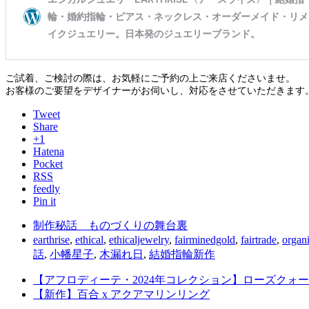
ご試着、ご検討の際は、お気軽にご予約の上ご来店くださいませ。
お客様のご要望をデザイナーがお伺いし、対応をさせていただきます
Tweet
Share
+1
Hatena
Pocket
RSS
feedly
Pin it
制作秘話 ものづくりの舞台裏
earthrise
,
ethical
,
ethicaljewelry
,
fairminedgold
,
fairtrade
,
organ
話
,
小幡星子
,
木漏れ日
,
結婚指輪新作
【アフロディーテ・2024年コレクション】ローズクォ
【新作】百合 x アクアマリンリング