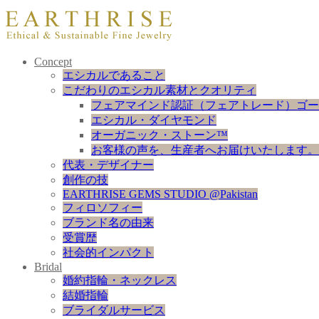
Concept
エシカルであること
こだわりのエシカル素材とクオリティ
フェアマインド認証（フェアトレード）ゴー
エシカル・ダイヤモンド
オーガニック・ストーン™
お客様の声を、生産者へお届けいたします。
代表・デザイナー
創作の技
EARTHRISE GEMS STUDIO @Pakistan
フィロソフィー
ブランド名の由来
受賞歴
社会的インパクト
Bridal
婚約指輪・ネックレス
結婚指輪
ブライダルサービス