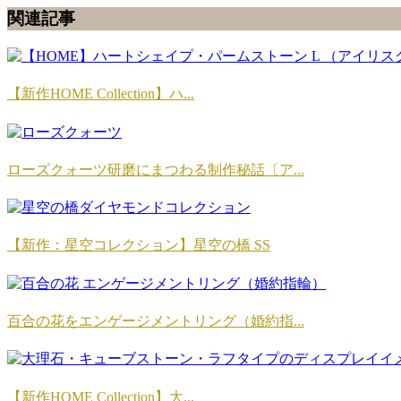
関連記事
【新作HOME Collection】ハ...
ローズクォーツ研磨にまつわる制作秘話〔ア...
【新作：星空コレクション】星空の橋 SS
百合の花をエンゲージメントリング（婚約指...
【新作HOME Collection】大...