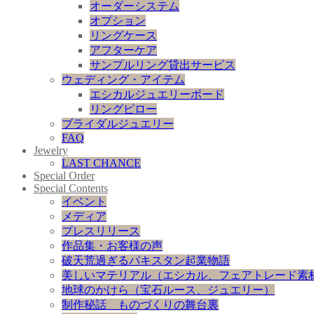
オーダーシステム
オプション
リングケース
アフターケア
サンプルリング貸出サービス
ウェディング・アイテム
エシカルジュエリーボード
リングピロー
ブライダルジュエリー
FAQ
Jewelry
LAST CHANCE
Special Order
Special Contents
イベント
メディア
プレスリリース
作品集・お客様の声
破天荒過ぎるパキスタン起業物語
美しいマテリアル（エシカル、フェアトレード素
地球のかけら（宝石ルース、ジュエリー）
制作秘話 ものづくりの舞台裏