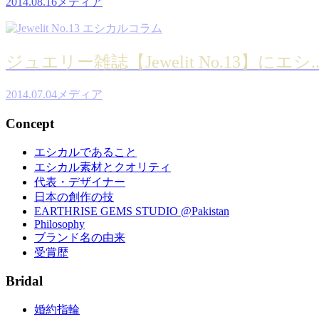
2014.08.16
メディア
ジュエリー雑誌【Jewelit No.13】にエシ..
2014.07.04
メディア
Concept
エシカルであること
エシカル素材とクオリティ
代表・デザイナー
日本の創作の技
EARTHRISE GEMS STUDIO @Pakistan
Philosophy
ブランド名の由来
受賞歴
Bridal
婚約指輪