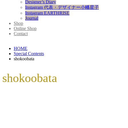
Designer’s Diary
Instagram 代表・デザイナー小幡星子
Instagram EARTHRISE
Journal
Shop
Online Shop
Contact
HOME
Special Contents
shokoobata
shokoobata
【新作ジュエリー】〔葡萄〕アンティーク
2025.08.02
Designer's Blog
,
制作秘話 ものづくりの舞台裏