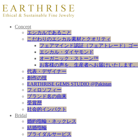
Concept
エシカルであること
こだわりのエシカル素材とクオリティ
フェアマインド認証（フェアトレード）ゴー
エシカル・ダイヤモンド
オーガニック・ストーン™
お客様の声を、生産者へお届けいたします。
代表・デザイナー
創作の技
EARTHRISE GEMS STUDIO @Pakistan
フィロソフィー
ブランド名の由来
受賞歴
社会的インパクト
Bridal
婚約指輪・ネックレス
結婚指輪
ブライダルサービス