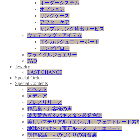
オーダーシステム
オプション
リングケース
アフターケア
サンプルリング貸出サービス
ウェディング・アイテム
エシカルジュエリーボード
リングピロー
ブライダルジュエリー
FAQ
Jewelry
LAST CHANCE
Special Order
Special Contents
イベント
メディア
プレスリリース
作品集・お客様の声
破天荒過ぎるパキスタン起業物語
美しいマテリアル（エシカル、フェアトレード素
地球のかけら（宝石ルース、ジュエリー）
制作秘話 ものづくりの舞台裏