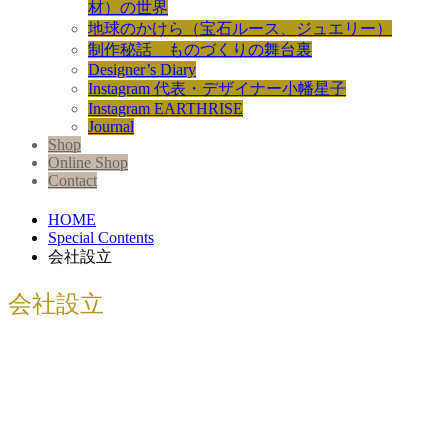
材）の世界
地球のかけら（宝石ルース、ジュエリー）
制作秘話 ものづくりの舞台裏
Designer’s Diary
Instagram 代表・デザイナー小幡星子
Instagram EARTHRISE
Journal
Shop
Online Shop
Contact
HOME
Special Contents
会社設立
会社設立
パキスタンのスワート渓谷で会社設立
するま...