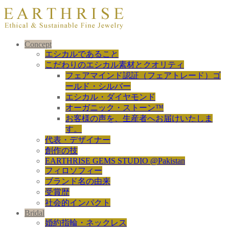
Concept
エシカルであること
こだわりのエシカル素材とクオリティ
フェアマインド認証（フェアトレード）ゴ
ールド・シルバー
エシカル・ダイヤモンド
オーガニック・ストーン™
お客様の声を、生産者へお届けいたしま
す。
代表・デザイナー
創作の技
EARTHRISE GEMS STUDIO @Pakistan
フィロソフィー
ブランド名の由来
受賞歴
社会的インパクト
Bridal
婚約指輪・ネックレス