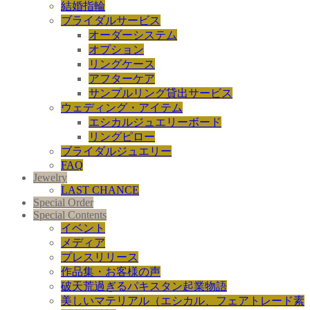
結婚指輪
ブライダルサービス
オーダーシステム
オプション
リングケース
アフターケア
サンプルリング貸出サービス
ウェディング・アイテム
エシカルジュエリーボード
リングピロー
ブライダルジュエリー
FAQ
Jewelry
LAST CHANCE
Special Order
Special Contents
イベント
メディア
プレスリリース
作品集・お客様の声
破天荒過ぎるパキスタン起業物語
美しいマテリアル（エシカル、フェアトレード素