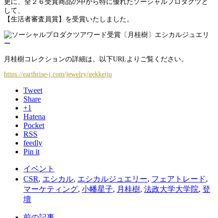
更に、全２６受賞商品の中から特に優れたソーシャルプロダクツと
して、
【生活者審査員賞】を受賞いたしました。
月桂樹コレクションの詳細は、以下URLよりご覧ください。
https://earthrise-j.com/jewelry/gekkeiju
Tweet
Share
+1
Hatena
Pocket
RSS
feedly
Pin it
イベント
CSR
,
エシカル
,
エシカルジュエリー
,
フェアトレード
,
マーケティング
,
小幡星子
,
月桂樹
,
法政大学大学院
,
登
壇
前の記事