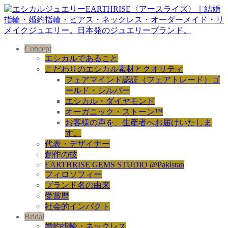
Concept
エシカルであること
こだわりのエシカル素材とクオリティ
フェアマインド認証（フェアトレード）ゴ
ールド・シルバー
エシカル・ダイヤモンド
オーガニック・ストーン™
お客様の声を、生産者へお届けいたしま
す。
代表・デザイナー
創作の技
EARTHRISE GEMS STUDIO @Pakistan
フィロソフィー
ブランド名の由来
受賞歴
社会的インパクト
Bridal
婚約指輪・ネックレス