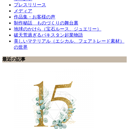
プレスリリース
メディア
作品集・お客様の声
制作秘話 ものづくりの舞台裏
地球のかけら（宝石ルース、ジュエリー）
破天荒過ぎるパキスタン起業物語
美しいマテリアル（エシカル、フェアトレード素材）
の世界
最近の記事