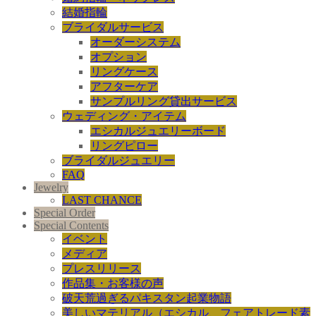
結婚指輪
ブライダルサービス
オーダーシステム
オプション
リングケース
アフターケア
サンプルリング貸出サービス
ウェディング・アイテム
エシカルジュエリーボード
リングピロー
ブライダルジュエリー
FAQ
Jewelry
LAST CHANCE
Special Order
Special Contents
イベント
メディア
プレスリリース
作品集・お客様の声
破天荒過ぎるパキスタン起業物語
美しいマテリアル（エシカル、フェアトレード素