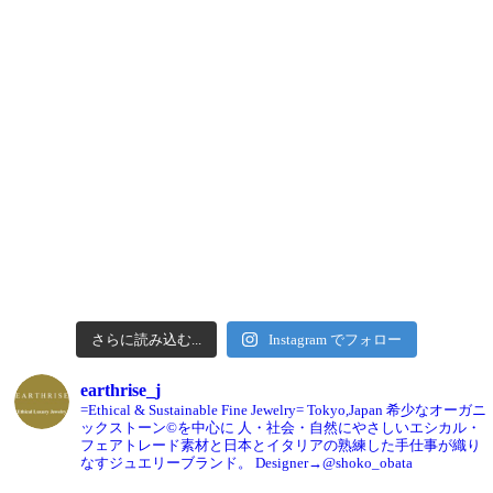
さらに読み込む...
Instagram でフォロー
earthrise_j
=Ethical & Sustainable Fine Jewelry= Tokyo,Japan
希少なオーガニ
ックストーン©️を中心に
人・社会・自然にやさしいエシカル・
フェアトレード素材と日本とイタリアの熟練した手仕事が織り
なすジュエリーブランド。
Designer→@shoko_obata