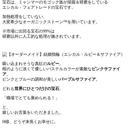
宝石は、ミャンマーのモゴック族が採掘＆研磨をしている
エシカル・フェアトレードの宝石です。
加熱処理をしていない、
大変希少なオーガニックストーン™を用いています。
※市場に出回る宝石の99%は
研磨以外に人工的な処理が施されています。
吸い込まれそうな真紅の
ルビー
。
桜のように淡くて優しいパステルカラーが素敵な
ピンクサファイ
ア
。
ピンクとブルーの調和が美しい
パープルサファイア
。
どれも
世界にひとつだけの宝石
。
「職場でとても褒められる！」
と、
嬉しいお言葉をいただきました。
H様、どうぞ末長くお幸せに。