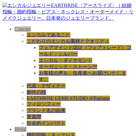
Concept
エシカルであること
こだわりのエシカル素材とクオリティ
フェアマインド認証（フェアトレード）ゴ
ールド・シルバー
エシカル・ダイヤモンド
オーガニック・ストーン™
お客様の声を、生産者へお届けいたしま
す。
代表・デザイナー
創作の技
EARTHRISE GEMS STUDIO @Pakistan
フィロソフィー
ブランド名の由来
受賞歴
社会的インパクト
Bridal
婚約指輪・ネックレス