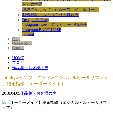
材）の世界
地球のかけら（宝石ルース、ジュエリー）
制作秘話 ものづくりの舞台裏
Designer’s Diary
Instagram 代表・デザイナー小幡星子
Instagram EARTHRISE
Journal
Shop
Online Shop
Contact
HOME
ブログ
作品集・お客様の声
Infinity∞インフィニティ∞エシカルルビー＆サファイ
ア結婚指輪（オーダーメイド）
2018.04.05
作品集・お客様の声