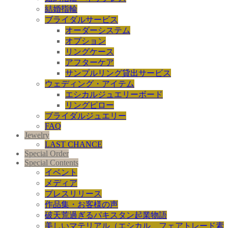
結婚指輪
ブライダルサービス
オーダーシステム
オプション
リングケース
アフターケア
サンプルリング貸出サービス
ウェディング・アイテム
エシカルジュエリーボード
リングピロー
ブライダルジュエリー
FAQ
Jewelry
LAST CHANCE
Special Order
Special Contents
イベント
メディア
プレスリリース
作品集・お客様の声
破天荒過ぎるパキスタン起業物語
美しいマテリアル（エシカル、フェアトレード素